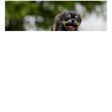
HUND
Wenn „Treat Training“ nicht funktioniert:
Bedienerfehler
By
Major
July 13, 2023