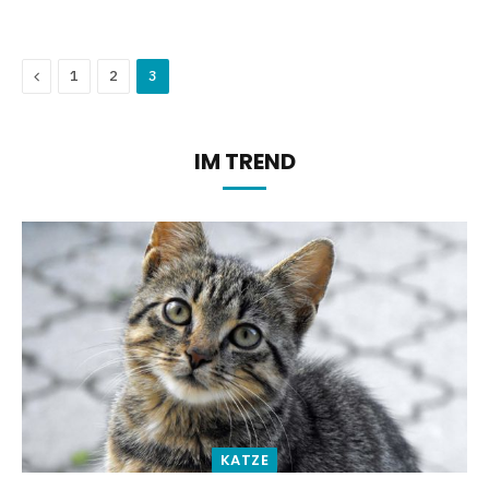
Previous
1
2
3
IM TREND
KATZE