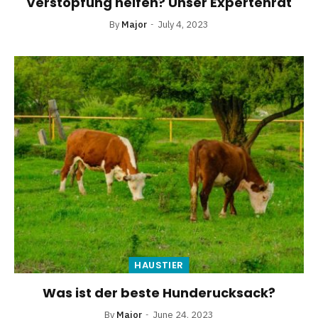
Verstopfung helfen? Unser Expertenrat
By
Major
July 4, 2023
HAUSTIER
Was ist der beste Hunderucksack?
By
Major
June 24, 2023