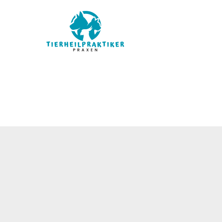
Willkommen bei Animalsblog, Ihrer Anlaufstelle für alles,
was mit Tieren zu tun hat. Feiern Sie mit uns und erfahren
Sie mehr über unsere pelzigen Freunde!